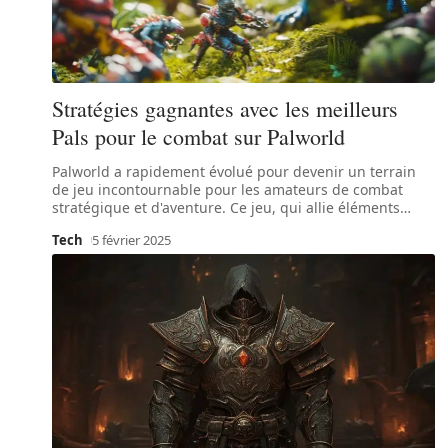
Stratégies gagnantes avec les meilleurs
Pals pour le combat sur Palworld
Palworld a rapidement évolué pour devenir un terrain
de jeu incontournable pour les amateurs de combat
stratégique et d'aventure. Ce jeu, qui allie éléments
…
Tech
5 février 2025