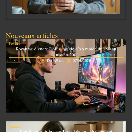
Nouveaux articles
Loisirs
Royaume d’encre Dofus : guide d’xp rapide du 190 au
niveau 200
De : Watson
07/08/2026
Finance
Faut-il prévenir France Travail de tout changement