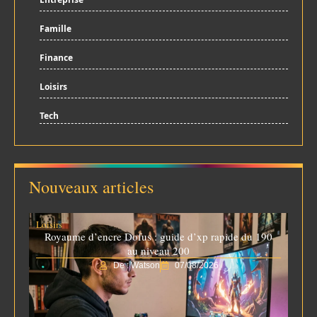
Famille
Finance
Loisirs
Tech
Nouveaux articles
Loisirs
Royaume d’encre Dofus : guide d’xp rapide du 190
au niveau 200
De : Watson
07/08/2026