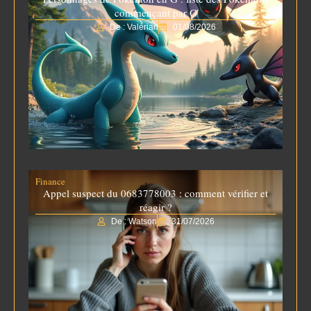
commençant par G
De : Valérian
01/08/2026
Finance
Appel suspect du 0683778003 : comment vérifier et
réagir ?
De : Watson
31/07/2026