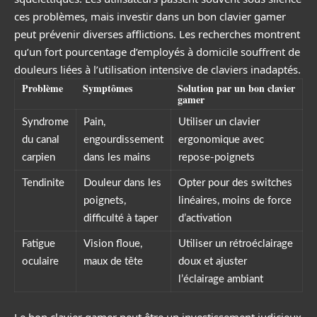
ces problèmes, mais investir dans un bon clavier gamer
peut prévenir diverses afflictions. Les recherches montrent
qu’un fort pourcentage d’employés à domicile souffrent de
douleurs liées à l’utilisation intensive de claviers inadaptés.
Problème
Symptômes
Solution par un bon clavier
gamer
Syndrome
Pain,
Utiliser un clavier
du canal
engourdissement
ergonomique avec
carpien
dans les mains
repose-poignets
Tendinite
Douleur dans les
Opter pour des switches
poignets,
linéaires, moins de force
difficulté à taper
d’activation
Fatigue
Vision floue,
Utiliser un rétroéclairage
oculaire
maux de tête
doux et ajuster
l’éclairage ambiant
Le bon clavier gamer peut être un investissement judicieux