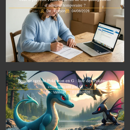
d’adresse temporaire ?
De : Watson
04/08/2026
Loisirs
Personnages de Pokémon en G : liste des Pokémons
commençant par G
De : Valérian
01/08/2026