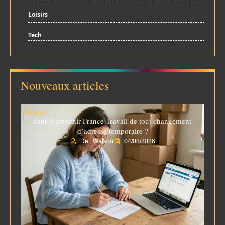
Loisirs
Tech
Nouveaux articles
Finance
Faut-il prévenir France Travail de tout changement
d’adresse temporaire ?
De : Watson
04/08/2026