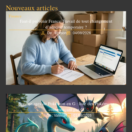
Nouveaux articles
Finance
Faut-il prévenir France Travail de tout changement
d’adresse temporaire ?
De : Watson
04/08/2026
Loisirs
Personnages de Pokémon en G : liste des Pokémons
commençant par G
De : Valérian
01/08/2026