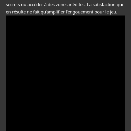
secrets ou accéder à des zones inédites. La satisfaction qui
en résulte ne fait qu’amplifier l’engouement pour le jeu.