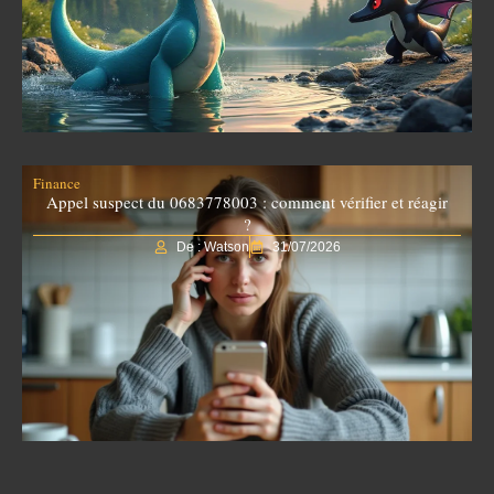
Finance
Appel suspect du 0683778003 : comment vérifier et réagir
?
De : Watson
31/07/2026