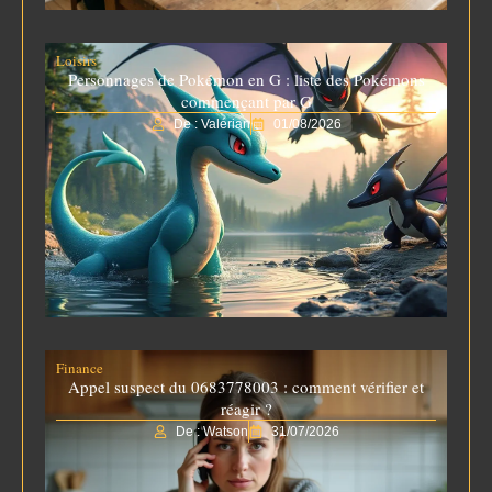
Loisirs
Personnages de Pokémon en G : liste des Pokémons
commençant par G
De : Valérian
01/08/2026
Finance
Appel suspect du 0683778003 : comment vérifier et
réagir ?
De : Watson
31/07/2026