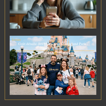
Loisirs
Coût détaillé des billets pour Disneyland Paris :
guide d’entrée
De : Valérian
31/07/2026