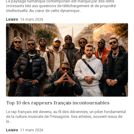
Le paysage numérique contemporain est marqué par des défis
croissants liés aux questions de téléchargement et de propriété
intellectuelle. Au cœur de cette dynamique
…
Loisirs
16 mars 2026
Top 10 des rappeurs français incontournables
Le rap français est devenu, au fil des décennies, un pilier fondamental
de la culture musicale de l'Hexagone. Ses artistes, souvent issus de
la
…
Loisirs
11 mars 2026