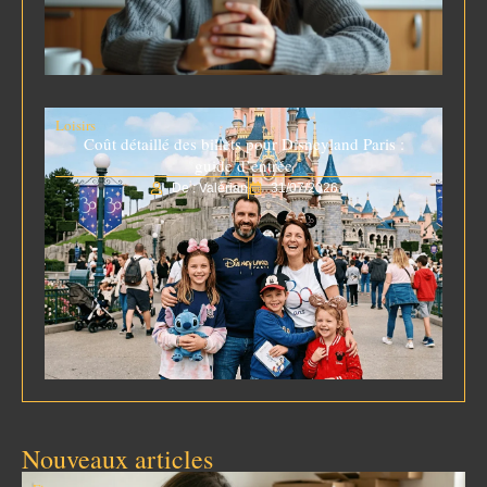
Loisirs
Coût détaillé des billets pour Disneyland Paris :
guide d’entrée
De : Valérian
31/07/2026
Nouveaux articles