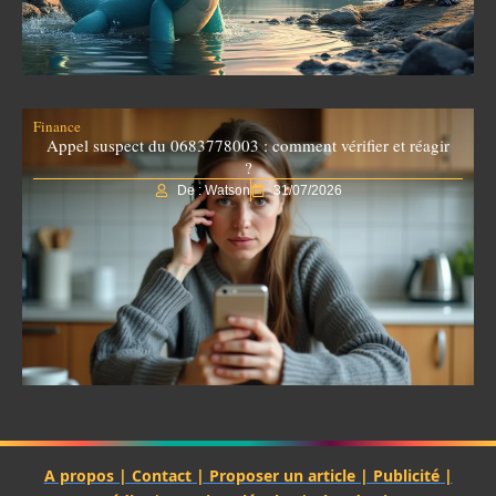
Finance
Appel suspect du 0683778003 : comment vérifier et réagir
?
De : Watson
31/07/2026
A propos | Contact | Proposer un article | Publicité |