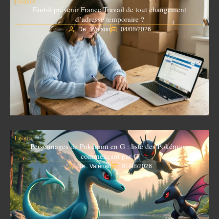
Finance
Faut-il prévenir France Travail de tout changement
d’adresse temporaire ?
De : Watson
04/08/2026
Loisirs
Personnages de Pokémon en G : liste des Pokémons
commençant par G
De : Valérian
01/08/2026