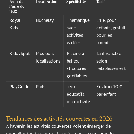
Nom de
Localisation
Spécificités
Tarif
l’aire de
jeux
Royal
Buchelay
Thématique
11 € pour
Kids
avec
enfants, gratuit
activités
pour les
variées
parents
KiddySpot
Plusieurs
Piscine à
Tarif variable
localisations
balles,
selon
structures
l’établissement
gonflables
PlayGuide
Paris
Jeux
Environ 10 €
éducatifs,
par enfant
interactivité
Tendances des activités couvertes en 2026
À l’avenir, les activités couvertes voient émerger de
nouvelles tendances qui transforment le paysage des