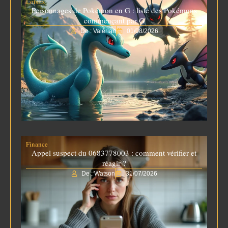
Loisirs
Personnages de Pokémon en G : liste des Pokémons
commençant par G
De : Valérian
01/08/2026
Finance
Appel suspect du 0683778003 : comment vérifier et
réagir ?
De : Watson
31/07/2026