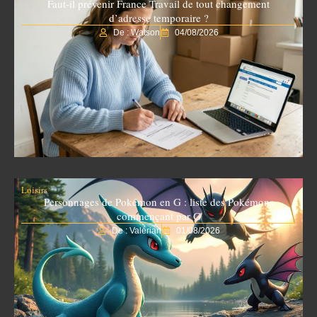
Faut-il prévenir France Travail de tout changement
d’adresse temporaire ?
De : Watson
04/08/2026
Loisirs
Personnages de Pokémon en G : liste des Pokémons
commençant par G
De : Valérian
01/08/2026