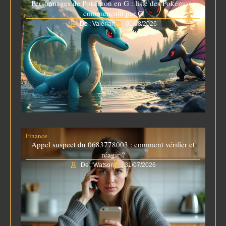
Personnages de Pokémon en G : liste des Pokémons
commençant par G
De : Valérian
01/08/2026
Finance
Appel suspect du 0683778003 : comment vérifier et
réagir ?
De : Watson
31/07/2026