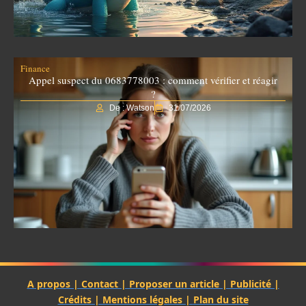
Finance
Appel suspect du 0683778003 : comment vérifier et réagir
?
De : Watson
31/07/2026
A propos | Contact | Proposer un article | Publicité |
Crédits | Mentions légales |
Plan du site