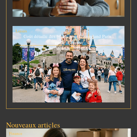
Loisirs
Coût détaillé des billets pour Disneyland Paris :
guide d’entrée
De : Valérian
31/07/2026
Nouveaux articles
Finance