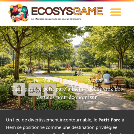
De : Valérian
Loisirs
12/03/2026
Tarif pour le petit parc à Hem : découvrez nos
astuces pour économiser
Un lieu de divertissement incontournable, le
Petit Parc
à
Hem se positionne comme une destination privilégiée