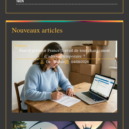
Tech
Nouveaux articles
Finance
Faut-il prévenir France Travail de tout changement
d’adresse temporaire ?
De : Watson
04/08/2026
Loisirs