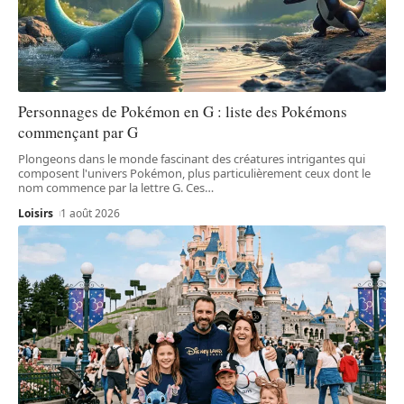
Personnages de Pokémon en G : liste des Pokémons
commençant par G
Plongeons dans le monde fascinant des créatures intrigantes qui
composent l'univers Pokémon, plus particulièrement ceux dont le
nom commence par la lettre G. Ces
…
Loisirs
1 août 2026