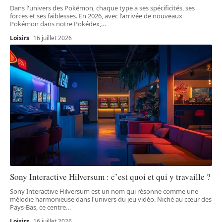
Dans l'univers des Pokémon, chaque type a ses spécificités, ses
forces et ses faiblesses. En 2026, avec l'arrivée de nouveaux
Pokémon dans notre Pokédex,
…
Loisirs
16 juillet 2026
Sony Interactive Hilversum : c’est quoi et qui y travaille ?
Sony Interactive Hilversum est un nom qui résonne comme une
mélodie harmonieuse dans l'univers du jeu vidéo. Niché au cœur des
Pays-Bas, ce centre
…
Loisirs
16 juillet 2026