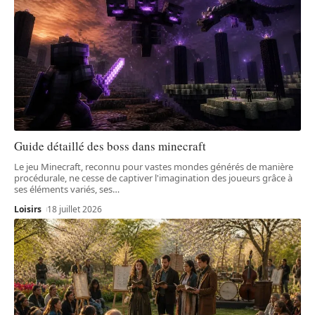
Guide détaillé des boss dans minecraft
Le jeu Minecraft, reconnu pour vastes mondes générés de manière
procédurale, ne cesse de captiver l'imagination des joueurs grâce à
ses éléments variés, ses
…
Loisirs
18 juillet 2026