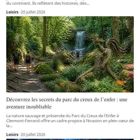
du continent. Ils reflètent des histoires, des
…
Loisirs
20 juillet 2026
Découvrez les secrets du parc du creux de l’enfer : une
aventure inoubliable
La nature sauvage et préservée du Parc du Creux de l'Enfer à
Clermont-Ferrand offre un cadre propice à l'évasion en plein cœur de
la
…
Loisirs
20 juillet 2026