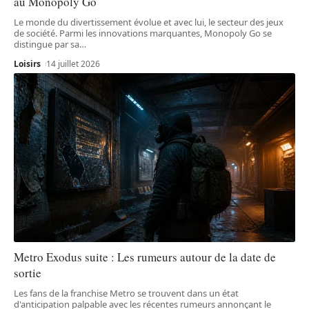
au Monopoly Go
Le monde du divertissement évolue et avec lui, le secteur des jeux
de société. Parmi les innovations marquantes, Monopoly Go se
distingue par sa
…
Loisirs
14 juillet 2026
Metro Exodus suite : Les rumeurs autour de la date de
sortie
Les fans de la franchise Metro se trouvent dans un état
d'anticipation palpable avec les récentes rumeurs annonçant le