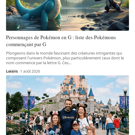
Personnages de Pokémon en G : liste des Pokémons
commençant par G
Plongeons dans le monde fascinant des créatures intrigantes qui
composent l'univers Pokémon, plus particulièrement ceux dont le
nom commence par la lettre G. Ces
…
Loisirs
1 août 2026