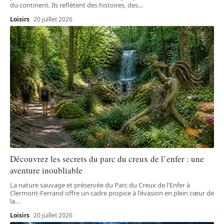
du continent. Ils reflètent des histoires, des
…
Loisirs
20 juillet 2026
Découvrez les secrets du parc du creux de l’enfer : une
aventure inoubliable
La nature sauvage et préservée du Parc du Creux de l'Enfer à
Clermont-Ferrand offre un cadre propice à l'évasion en plein cœur de
la
…
Loisirs
20 juillet 2026