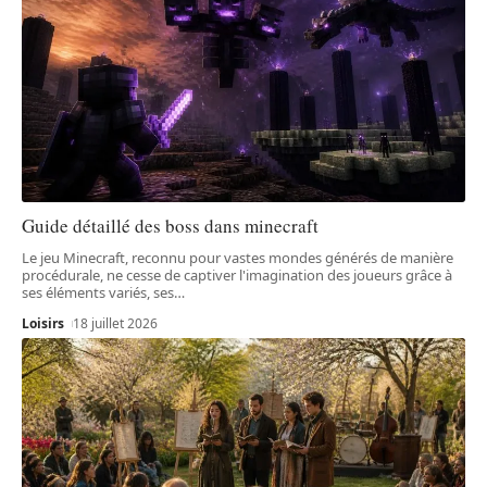
Guide détaillé des boss dans minecraft
Le jeu Minecraft, reconnu pour vastes mondes générés de manière
procédurale, ne cesse de captiver l'imagination des joueurs grâce à
ses éléments variés, ses
…
Loisirs
18 juillet 2026