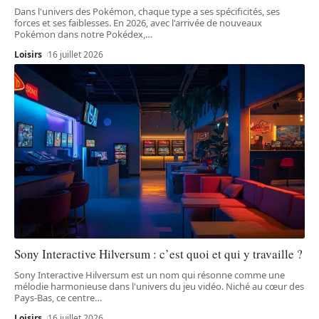
Dans l'univers des Pokémon, chaque type a ses spécificités, ses
forces et ses faiblesses. En 2026, avec l'arrivée de nouveaux
Pokémon dans notre Pokédex,
…
Loisirs
16 juillet 2026
Sony Interactive Hilversum : c’est quoi et qui y travaille ?
Sony Interactive Hilversum est un nom qui résonne comme une
mélodie harmonieuse dans l'univers du jeu vidéo. Niché au cœur des
Pays-Bas, ce centre
…
Loisirs
16 juillet 2026