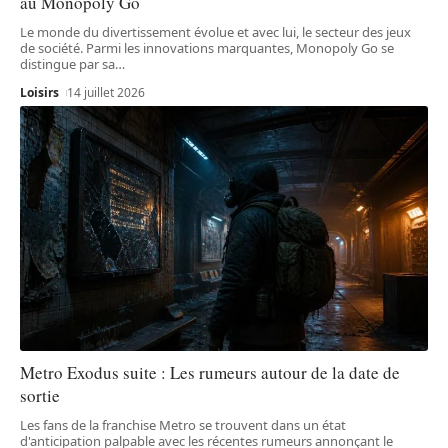
au Monopoly Go
Le monde du divertissement évolue et avec lui, le secteur des jeux
de société. Parmi les innovations marquantes, Monopoly Go se
distingue par sa
…
Loisirs
14 juillet 2026
Metro Exodus suite : Les rumeurs autour de la date de
sortie
Les fans de la franchise Metro se trouvent dans un état
d'anticipation palpable avec les récentes rumeurs annonçant le