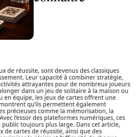
jeux de réussite, sont devenus des classiques
ssement. Leur capacité à combiner stratégie,
 activités attrayantes pour de nombreux joueurs
e plonger dans un jeu de solitaire à la maison ou
 en équipe, les jeux de cartes offrent une
es montrent qu’ils permettent également
es précieuses comme la mémorisation, la
 Avec l’essor des plateformes numériques, ces
public toujours plus large. Dans cet article,
x de cartes de réussite, ainsi que des