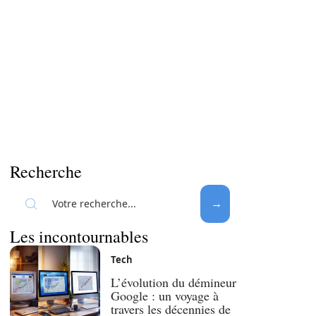
Recherche
Les incontournables
Tech
L’évolution du démineur
Google : un voyage à
travers les décennies de