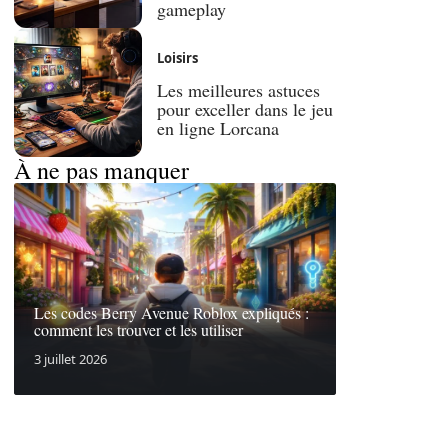
gameplay
Loisirs
Les meilleures astuces
pour exceller dans le jeu
en ligne Lorcana
À ne pas manquer
Les codes Berry Avenue Roblox expliqués :
comment les trouver et les utiliser
3 juillet 2026