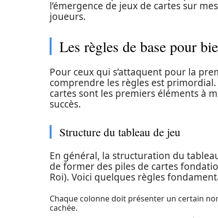
l’émergence de jeux de cartes sur mes
joueurs.
Les règles de base pour b
Pour ceux qui s’attaquent pour la prem
comprendre les règles est primordial. 
cartes sont les premiers éléments à m
succès.
Structure du tableau de jeu
En général, la structuration du tableau
de former des piles de cartes fondation
Roi). Voici quelques règles fondamenta
Chaque colonne doit présenter un certain nomb
cachée.