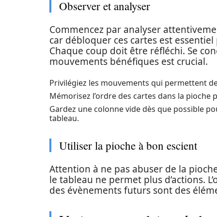
Observer et analyser
Commencez par analyser attentivement
car débloquer ces cartes est essentiel
Chaque coup doit être réfléchi. Se con
mouvements bénéfiques est crucial.
Privilégiez les mouvements qui permettent de 
Mémorisez l’ordre des cartes dans la pioche po
Gardez une colonne vide dès que possible pour
tableau.
Utiliser la pioche à bon escient
Attention à ne pas abuser de la pioch
le tableau ne permet plus d’actions. L
des évènements futurs sont des élém