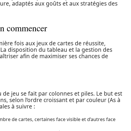
ure, adaptés aux goûts et aux stratégies des
ien commencer
ière fois aux jeux de cartes de réussite,
La disposition du tableau et la gestion des
aîtriser afin de maximiser ses chances de
 de jeu se fait par colonnes et piles. Le but est
s, selon l’ordre croissant et par couleur (As à
les à suivre :
re de cartes, certaines face visible et d’autres face