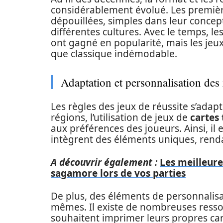
considérablement évolué. Les premièr
dépouillées, simples dans leur concept
différentes cultures. Avec le temps, l
ont gagné en popularité, mais les jeux
que classique indémodable.
Adaptation et personnalisation des 
Les règles des jeux de réussite s’adapt
régions, l’utilisation de jeux de
cartes 
aux préférences des joueurs. Ainsi, il 
intègrent des éléments uniques, rend
A découvrir également :
Les meilleure
sagamore lors de vos parties
De plus, des éléments de personnalisa
mêmes. Il existe de nombreuses resso
souhaitent imprimer leurs propres car