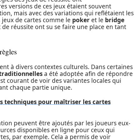
es versions de ces jeux étaient souvent
ion, mais avec des variations qui reflétaient les
es jeux de cartes comme le
poker
et le
bridge
 de réussite ont su se faire une place en tant
règles
ent à divers contextes culturels. Dans certaines
traditionnelles
a été adoptée afin de répondre
est courant de voir des variantes locales qui
ant chaque partie unique.
s techniques pour maîtriser les cartes
tion peuvent être ajoutés par les joueurs eux-
urces disponibles en ligne pour ceux qui
tes, par exemple. Cela a permis de voir