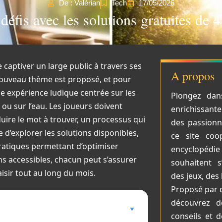
De : Valérian
Tech
17/05/2026
éfis avec les solutions gratuites de 
captiver un large public à travers ses
A propos
nouveau thème est proposé, et pour
une expérience ludique centrée sur les
Plongez dan
 ou sur l’eau. Les joueurs doivent
enrichissant
uire le mot à trouver, un processus qui
des passionné
e d’explorer les solutions disponibles,
ce site coop
pratiques permettant d’optimiser
encyclopéd
ns accessibles, chacun peut s’assurer
souhaitent s
isir tout au long du mois.
des jeux, des 
Proposé par 
découvrez de
conseils et 