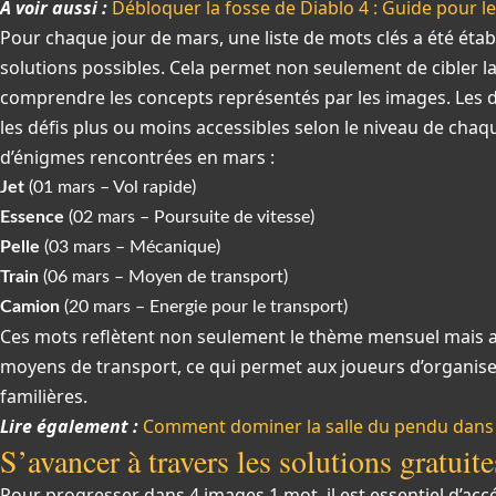
A voir aussi :
Débloquer la fosse de Diablo 4 : Guide pour l
Pour chaque jour de mars, une liste de mots clés a été étab
solutions possibles. Cela permet non seulement de cibler l
comprendre les concepts représentés par les images. Les dif
les défis plus ou moins accessibles selon le niveau de chaq
d’énigmes rencontrées en mars :
Jet
(01 mars – Vol rapide)
Essence
(02 mars – Poursuite de vitesse)
Pelle
(03 mars – Mécanique)
Train
(06 mars – Moyen de transport)
Camion
(20 mars – Energie pour le transport)
Ces mots reflètent non seulement le thème mensuel mais au
moyens de transport, ce qui permet aux joueurs d’organise
familières.
Lire également :
Comment dominer la salle du pendu dans Di
S’avancer à travers les solutions gratuit
Pour progresser dans 4 images 1 mot, il est essentiel d’ac