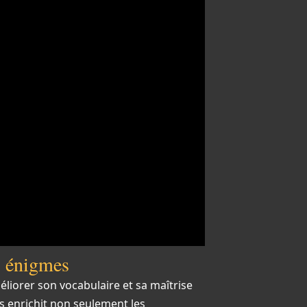
es énigmes
iorer son vocabulaire et sa maîtrise
is enrichit non seulement les