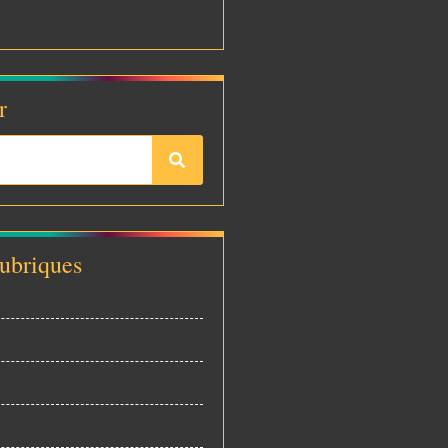
r
rubriques