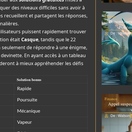
uer des niveaux difficiles sans avoir à
s recueillent et partagent les réponses,
Loisirs
Personnages
nalières.
Pokém
tilisateurs puissent rapidement trouver
De : Valérian
tion était
Casque
, tandis que le 22
on seulement de répondre à une énigme,
devinette. En ayant accès à un tableau
’aideront à mieux appréhender les défis
Solution bonus
Rapide
Finance
Poursuite
Appel suspe
Mécanique
De : Watson
Vapeur