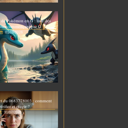
 de Pokémon en G : liste des
ons commençant par G
01/08/2026
ct du 0683778003 : comment
vérifier et réagir ?
31/07/2026