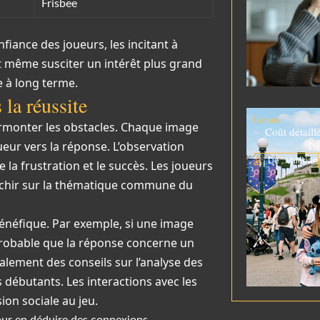
Frisbee
nfiance des joueurs, les incitant à
t même susciter un intérêt plus grand
 à long terme.
 la réussite
Loisirs
urmonter les obstacles. Chaque image
Coût détaill
ueur vers la réponse. L’observation
Pa
De : Valérian
 la frustration et le succès. Les joueurs
léchir sur la thématique commune du
énéfique. Par exemple, si une image
 probable que la réponse concerne un
lement des conseils sur l’analyse des
 débutants. Les interactions avec les
ion sociale au jeu.