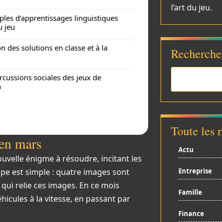
l’art du jeu.
les d’apprentissages linguistiques
u jeu
on des solutions en classe et à la
Recherche
rcussions sociales des jeux de
n
Toute les 
 en mars
Actu
uvelle énigme à résoudre, incitant les
ipe est simple : quatre images sont
Entreprise
qui relie ces images. En ce mois
Famille
éhicules à la vitesse, en passant par
Finance