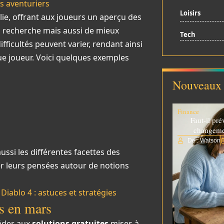
es aventuriers
Loisirs
lie, offrant aux joueurs un aperçu des
a recherche mais aussi de mieux
Tech
ficultés peuvent varier, rendant ainsi
ue joueur. Voici quelques exemples
Nouveaux 
Finance
Faut-il pré
changemen
De : Watson
ssi les différentes facettes des
r leurs pensées autour de notions
ablo 4 : astuces et stratégies
es en mars
céder aux
solutions gratuites
mises à