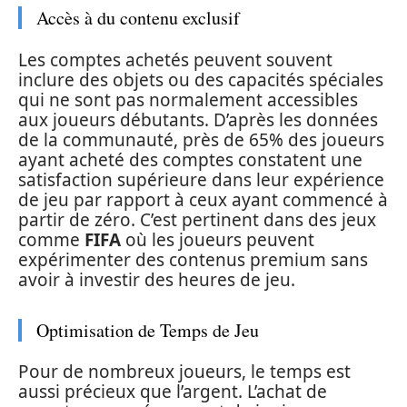
Accès à du contenu exclusif
Les comptes achetés peuvent souvent
inclure des objets ou des capacités spéciales
qui ne sont pas normalement accessibles
aux joueurs débutants. D’après les données
de la communauté, près de 65% des joueurs
ayant acheté des comptes constatent une
satisfaction supérieure dans leur expérience
de jeu par rapport à ceux ayant commencé à
partir de zéro. C’est pertinent dans des jeux
comme
FIFA
où les joueurs peuvent
expérimenter des contenus premium sans
avoir à investir des heures de jeu.
Optimisation de Temps de Jeu
Pour de nombreux joueurs, le temps est
aussi précieux que l’argent. L’achat de