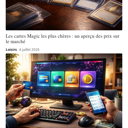
Les cartes Magic les plus chères : un aperçu des prix sur
le marché
Loisirs
4 juillet 2026