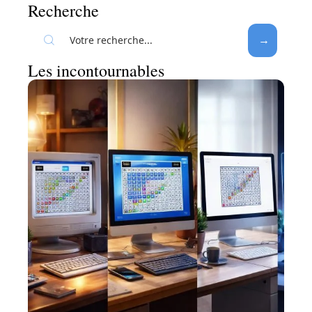
Recherche
Les incontournables