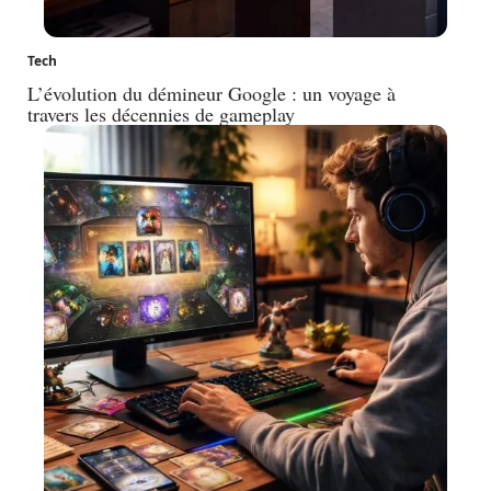
Tech
L’évolution du démineur Google : un voyage à
travers les décennies de gameplay