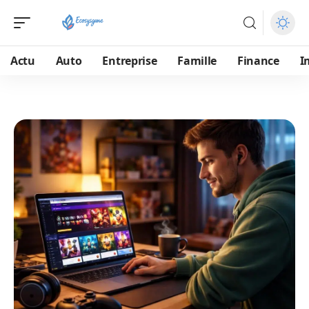
Actu
Auto
Entreprise
Famille
Finance
I