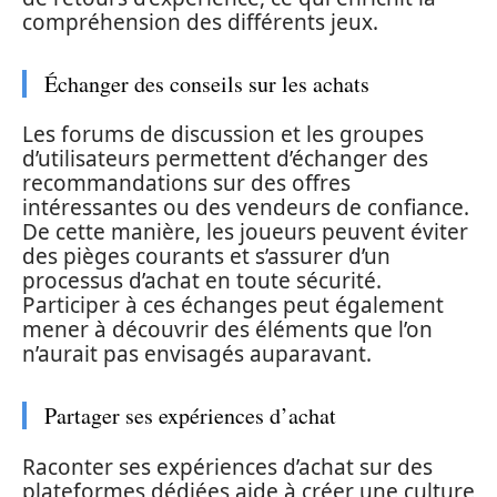
compréhension des différents jeux.
Échanger des conseils sur les achats
Les forums de discussion et les groupes
d’utilisateurs permettent d’échanger des
recommandations sur des offres
intéressantes ou des vendeurs de confiance.
De cette manière, les joueurs peuvent éviter
des pièges courants et s’assurer d’un
processus d’achat en toute sécurité.
Participer à ces échanges peut également
mener à découvrir des éléments que l’on
n’aurait pas envisagés auparavant.
Partager ses expériences d’achat
Raconter ses expériences d’achat sur des
plateformes dédiées aide à créer une culture