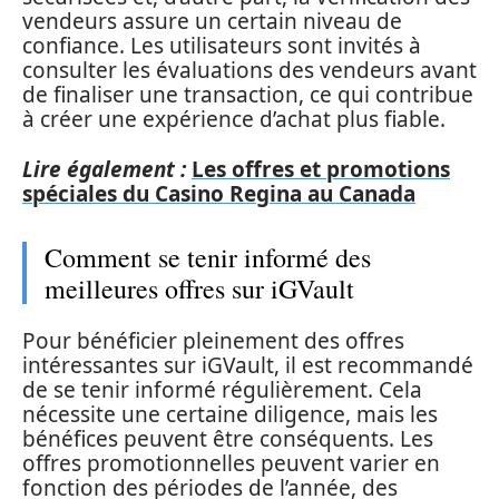
vendeurs assure un certain niveau de
confiance. Les utilisateurs sont invités à
consulter les évaluations des vendeurs avant
de finaliser une transaction, ce qui contribue
à créer une expérience d’achat plus fiable.
Lire également :
Les offres et promotions
spéciales du Casino Regina au Canada
Comment se tenir informé des
meilleures offres sur iGVault
Pour bénéficier pleinement des offres
intéressantes sur iGVault, il est recommandé
de se tenir informé régulièrement. Cela
nécessite une certaine diligence, mais les
bénéfices peuvent être conséquents. Les
offres promotionnelles peuvent varier en
fonction des périodes de l’année, des