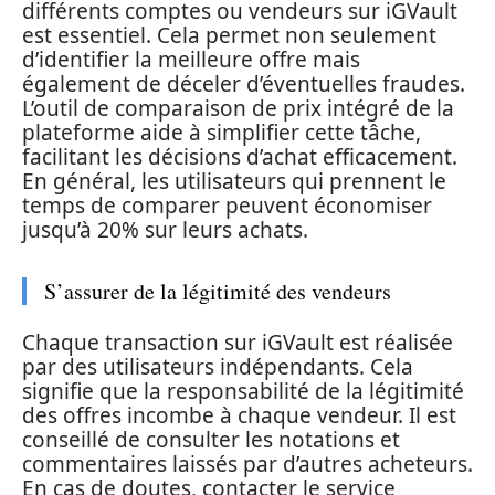
différents comptes ou vendeurs sur iGVault
est essentiel. Cela permet non seulement
d’identifier la meilleure offre mais
également de déceler d’éventuelles fraudes.
L’outil de comparaison de prix intégré de la
plateforme aide à simplifier cette tâche,
facilitant les décisions d’achat efficacement.
En général, les utilisateurs qui prennent le
temps de comparer peuvent économiser
jusqu’à 20% sur leurs achats.
S’assurer de la légitimité des vendeurs
Chaque transaction sur iGVault est réalisée
par des utilisateurs indépendants. Cela
signifie que la responsabilité de la légitimité
des offres incombe à chaque vendeur. Il est
conseillé de consulter les notations et
commentaires laissés par d’autres acheteurs.
En cas de doutes, contacter le service