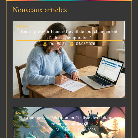
Nouveaux articles
Finance
Faut-il prévenir France Travail de tout changement
d’adresse temporaire ?
De : Watson
04/08/2026
Loisirs
Personnages de Pokémon en G : liste des Pokémons
commençant par G
De : Valérian
01/08/2026