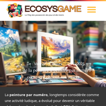
De : Valérian
Loisirs
26/11/2025
L’art de la peinture à peindre par numéro :
comment choisir vos sujets
La
peinture par numéro
, longtemps considérée comme
une activité ludique, a évolué pour devenir un véritable