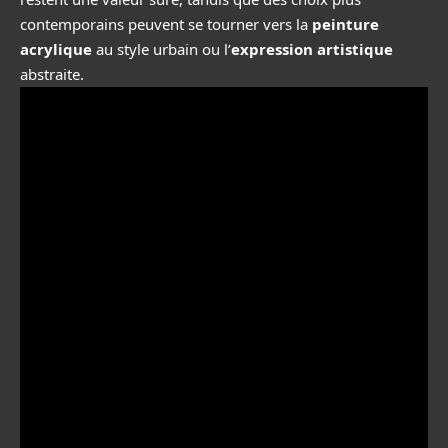
contemporains peuvent se tourner vers la
peinture
acrylique
au style urbain ou l’
expression artistique
abstraite.