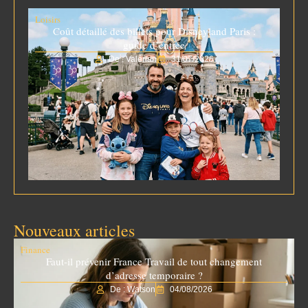
Loisirs
Coût détaillé des billets pour Disneyland Paris :
guide d’entrée
De : Valérian
31/07/2026
Nouveaux articles
Finance
Faut-il prévenir France Travail de tout changement
d’adresse temporaire ?
De : Watson
04/08/2026