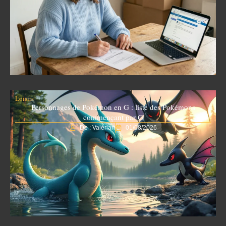
Loisirs
Personnages de Pokémon en G : liste des Pokémons
commençant par G
De : Valérian
01/08/2026