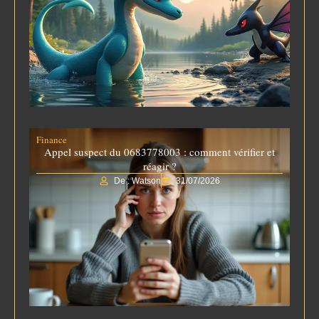
Finance
Appel suspect du 0683778003 : comment vérifier et
réagir ?
De : Watson
31/07/2026