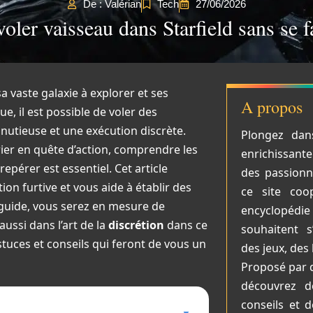
De : Valérian
Tech
27/06/2026
ler vaisseau dans Starfield sans se fa
 vaste galaxie à explorer et ses
A propos
, il est possible de voler des
inutieuse et une exécution discrète.
Plongez dan
ier en quête d’action, comprendre les
enrichissant
epérer est essentiel. Cet article
des passionné
ion furtive et vous aide à établir des
ce site coop
 guide, vous serez en mesure de
encyclopéd
ussi dans l’art de la
discrétion
dans ce
souhaitent s
tuces et conseils qui feront de vous un
des jeux, des 
Proposé par 
découvrez de
conseils et 