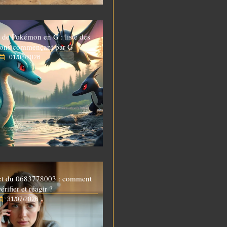
 de Pokémon en G : liste des
ons commençant par G
01/08/2026
ct du 0683778003 : comment
vérifier et réagir ?
31/07/2026