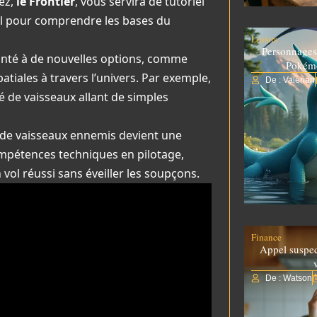
ez,
le Frontier
, vous servira de tutoriel
éal pour comprendre les bases du
Loisirs
Personnages
onté à de nouvelles options, comme
Pokém
atiales à travers l’univers. Par exemple,
De : Valérian
é de vaisseaux allant de simples
l de vaisseaux ennemis devient une
ompétences techniques en pilotage,
ol réussi sans éveiller les soupçons.
Finance
Appel suspe
De : Watson