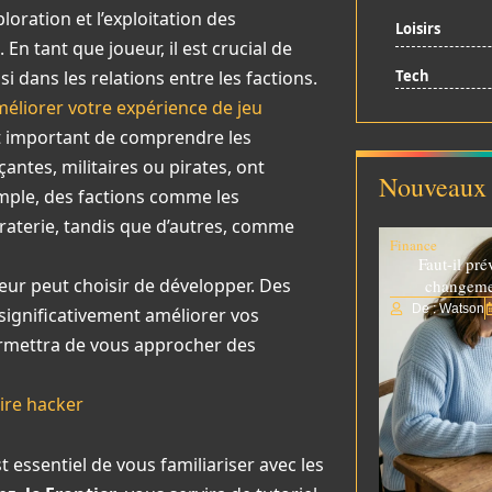
oration et l’exploitation des
Loisirs
En tant que joueur, il est crucial de
dans les relations entre les factions.
Tech
éliorer votre expérience de jeu
est important de comprendre les
antes, militaires ou pirates, ont
Nouveaux 
mple, des factions comme les
raterie, tandis que d’autres, comme
Finance
Faut-il pré
eur peut choisir de développer. Des
changemen
De : Watson
t significativement améliorer vos
ermettra de vous approcher des
ire hacker
est essentiel de vous familiariser avec les