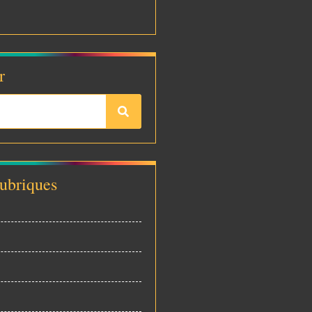
r
rubriques