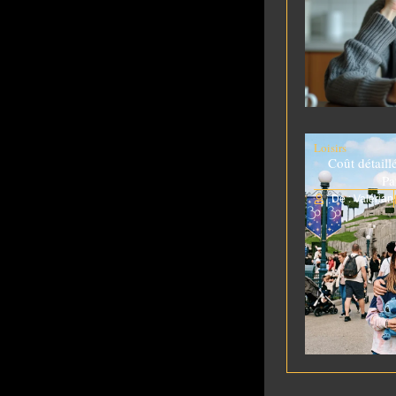
Loisirs
Coût détaill
Pa
De : Valérian