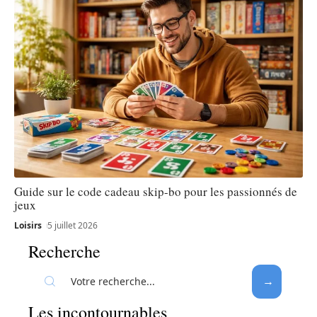
Guide sur le code cadeau skip-bo pour les passionnés de
jeux
Loisirs
5 juillet 2026
Recherche
Les incontournables