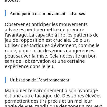
atouts.
Anticipation des mouvements adverses
Observer et anticiper les mouvements
adverses peut permettre de prendre
l’avantage. La capacité à lire les patterns de
jeu de l’opposition est cruciale. De plus,
utiliser des tactiques d’évitement, comme le
roulé, pour sortir des zones dangereuses
peut sauver la mise. Cela nécessite un bon
sens de l observation et une certaine
expérience dans le jeu.
Utilisation de l’environnement
Manipuler l’environnement à son avantage
est une autre tactique clé. Des zones élevées
permettent des tirs précis et un meilleur
angle de vue, tandis que des zones à couvert