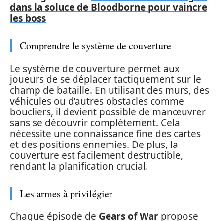
dans la soluce de Bloodborne pour vaincre
les boss
Comprendre le système de couverture
Le système de couverture permet aux
joueurs de se déplacer tactiquement sur le
champ de bataille. En utilisant des murs, des
véhicules ou d’autres obstacles comme
boucliers, il devient possible de manœuvrer
sans se découvrir complètement. Cela
nécessite une connaissance fine des cartes
et des positions ennemies. De plus, la
couverture est facilement destructible,
rendant la planification crucial.
Les armes à privilégier
Chaque épisode de
Gears of War
propose