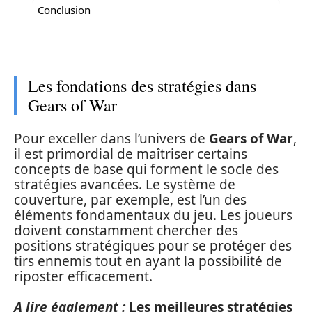
Conclusion
Les fondations des stratégies dans
Gears of War
Pour exceller dans l’univers de
Gears of War
,
il est primordial de maîtriser certains
concepts de base qui forment le socle des
stratégies avancées. Le système de
couverture, par exemple, est l’un des
éléments fondamentaux du jeu. Les joueurs
doivent constamment chercher des
positions stratégiques pour se protéger des
tirs ennemis tout en ayant la possibilité de
riposter efficacement.
A lire également :
Les meilleures stratégies