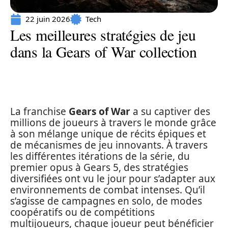
22 juin 2026
Tech
Les meilleures stratégies de jeu
dans la Gears of War collection
La franchise
Gears of War
a su captiver des
millions de joueurs à travers le monde grâce
à son mélange unique de récits épiques et
de mécanismes de jeu innovants. À travers
les différentes itérations de la série, du
premier opus à Gears 5, des stratégies
diversifiées ont vu le jour pour s’adapter aux
environnements de combat intenses. Qu’il
s’agisse de campagnes en solo, de modes
coopératifs ou de compétitions
multijoueurs, chaque joueur peut bénéficier