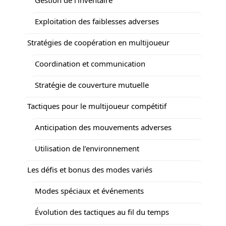
Exploitation des faiblesses adverses
Stratégies de coopération en multijoueur
Coordination et communication
Stratégie de couverture mutuelle
Tactiques pour le multijoueur compétitif
Anticipation des mouvements adverses
Utilisation de l’environnement
Les défis et bonus des modes variés
Modes spéciaux et événements
Évolution des tactiques au fil du temps