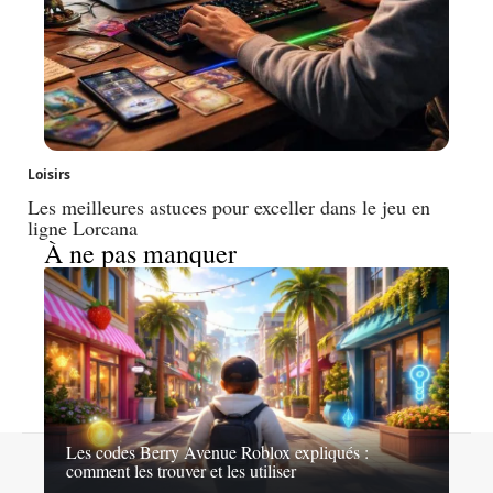
Loisirs
Les meilleures astuces pour exceller dans le jeu en
ligne Lorcana
À ne pas manquer
Les codes Berry Avenue Roblox expliqués :
Contact
Mentions légales
Sitemap
comment les trouver et les utiliser