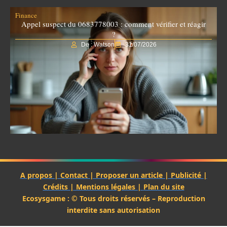
Finance
Appel suspect du 0683778003 : comment vérifier et réagir
?
De : Watson
31/07/2026
A propos | Contact | Proposer un article | Publicité |
Crédits | Mentions légales |
Plan du site
Ecosysgame : © Tous droits réservés – Reproduction
interdite sans autorisation