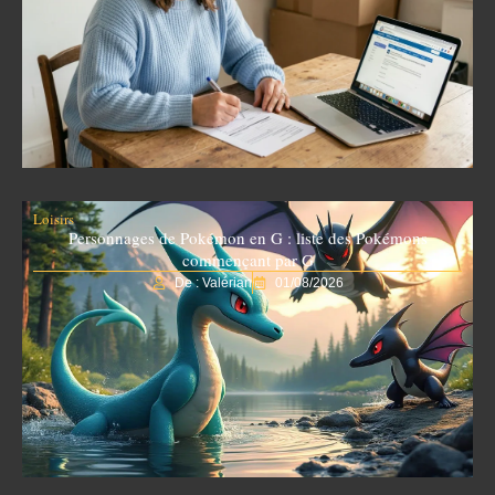
Loisirs
Personnages de Pokémon en G : liste des Pokémons
commençant par G
De : Valérian
01/08/2026