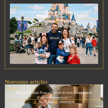
Loisirs
Coût détaillé des billets pour Disneyland Paris :
guide d’entrée
De : Valérian
31/07/2026
Nouveaux articles
Finance
Faut-il prévenir France Travail de tout changement
d’adresse temporaire ?
De : Watson
04/08/2026