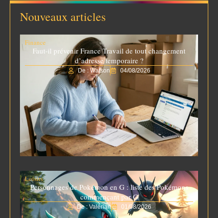
Nouveaux articles
Finance
Faut-il prévenir France Travail de tout changement
d’adresse temporaire ?
De : Watson
04/08/2026
Loisirs
Personnages de Pokémon en G : liste des Pokémons
commençant par G
De : Valérian
01/08/2026