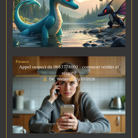
Finance
Appel suspect du 0683778003 : comment vérifier et
réagir ?
De : Watson
31/07/2026