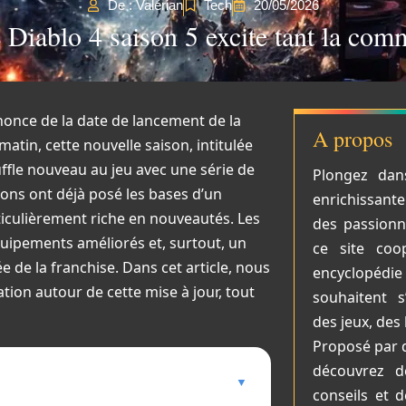
De : Valérian
Tech
20/05/2026
e Diablo 4 saison 5 excite tant la co
once de la date de lancement de la
A propos
matin, cette nouvelle saison, intitulée
ffle nouveau au jeu avec une série de
Plongez dan
ons ont déjà posé les bases d’un
enrichissant
iculièrement riche en nouveautés. Les
des passionné
quipements améliorés et, surtout, un
ce site coop
e de la franchise. Dans cet article, nous
encyclopéd
ation autour de cette mise à jour, tout
souhaitent s
des jeux, des 
Proposé par 
découvrez de
conseils et 