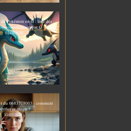
 de Pokémon en G : liste des
ons commençant par G
01/08/2026
ct du 0683778003 : comment
vérifier et réagir ?
31/07/2026