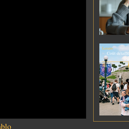
Loisirs
Coût détaill
Pa
De : Valérian
ablo