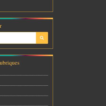
r
rubriques