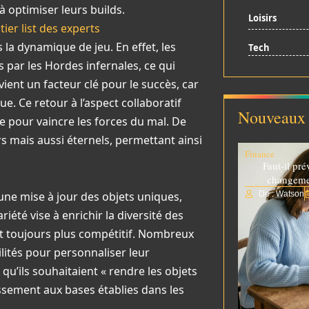
 optimiser leurs builds.
Loisirs
tier list des experts
 dynamique de jeu. En effet, les
Tech
par les Hordes infernales, ce qui
ient un facteur clé pour le succès, car
. Ce retour à l’aspect collaboratif
Nouveaux 
te pour vaincre les forces du mal. De
s mais aussi éternels, permettant ainsi
Finance
Faut-il pré
changemen
une mise à jour des objets uniques,
De : Watson
été vise à enrichir la diversité des
et toujours plus compétitif. Nombreux
ilités pour personnaliser leur
u’ils souhaitaient « rendre les objets
ssement aux bases établies dans les