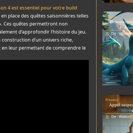
on 4 est essentiel pour votre build
 en place des quêtes saisonnières telles
Loisirs
Personnages
 ». Ces quêtes permettront non
Pokém
ement d’approfondir l’histoire du jeu.
De : Valérian
a construction d’un univers riche,
t en leur permettant de comprendre le
Finance
Appel suspe
De : Watson