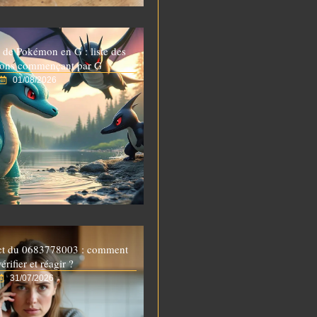
 de Pokémon en G : liste des
ons commençant par G
01/08/2026
ct du 0683778003 : comment
vérifier et réagir ?
31/07/2026