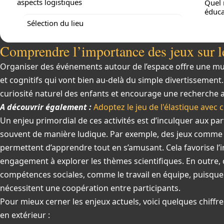
aspects logistiques
Quel 
éduca
Sélection du lieu
Comprendre l’importance des jeux sur l
Organiser des événements autour de l’espace offre une mul
et cognitifs qui vont bien au-delà du simple divertissement. 
curiosité naturel des enfants et encourage une recherche 
A découvrir également :
Adoptez le jeu de l'élastique avec 
Un enjeu primordial de ces activités est d’inculquer aux par
souvent de manière ludique. Par exemple, des jeux comme 
permettent d’apprendre tout en s’amusant. Cela favorise l’i
engagement à explorer les thèmes scientifiques. En outre, 
compétences sociales, comme le travail en équipe, puisqu
nécessitent une coopération entre participants.
Pour mieux cerner les enjeux actuels, voici quelques chiffre
en extérieur :