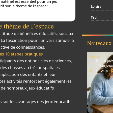
matériel est essentiel pour un jeu
tif sur le thème de l’espace?
Loisirs
Tech
e thème de l’espace
titude de bénéfices éducatifs, sociaux
La fascination pour l’univers stimule la
Nouveaux 
active de connaissances.
ces 10 étapes pratiques
Finance
ticipants des notions clés de sciences,
Faut-il pré
changemen
des chasses au trésor spatiales
De : Watson
mplication des enfants et leur
ces activités renforcent également les
e de nombreux jeux éducatifs
s sur les avantages des jeux éducatifs