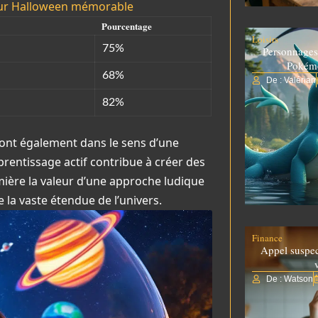
 sur Halloween mémorable
Pourcentage
Loisirs
75%
Personnages
Pokém
68%
De : Valérian
82%
 vont également dans le sens d’une
prentissage actif contribue à créer des
ière la valeur d’une approche ludique
e la vaste étendue de l’univers.
Finance
Appel suspe
De : Watson