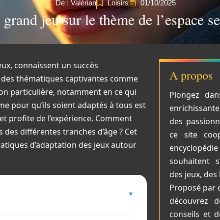
De : Valérian
Loisirs
01/10/2025
grand jeu sur le thème de l’espace se
jeux, connaissent un succès
A propos
ans des thématiques captivantes comme
tion particulière, notamment en ce qui
Plongez dan
me pour qu’ils soient adaptés à tous est
enrichissant
et profite de l’expérience. Comment
des passionné
 des différentes tranches d’âge ? Cet
ce site coop
atiques d’adaptation des jeux autour
encyclopéd
souhaitent s
des jeux, des 
Proposé par 
découvrez de
conseils et 