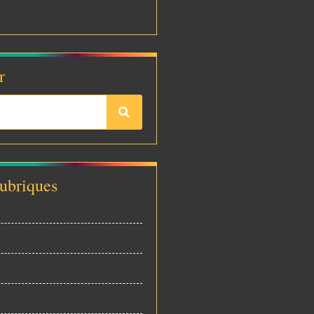
r
rubriques